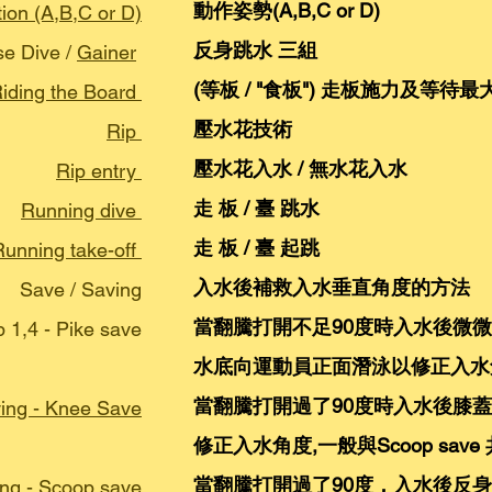
動作姿勢(A,B,C or D)
tion (A,B,C or D)
反身跳水 三組
se Dive /
Gainer
(等板 / "食板") 走板施力及等待
iding the Board
壓水花技術
Rip
壓水花入水 / 無水花入水
Rip entry
走 板 / 臺 跳水
Running dive
走 板 / 臺 起跳
Running take-off
入水後補救入水垂直角度的方法
Save / Saving
當翻騰打開不足90度時入水後微
 1,4 - Pike save
水底向運動員正面潛泳以修正入水
當翻騰打開過了90度時入水後膝
ing - Knee Save
修正入水角度,一般與Scoop save
當翻騰打開過了90度，入水後反
ng - Scoop save