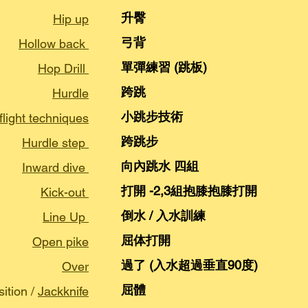
升臀
Hip up
弓背
Hollow back
單彈練習 (跳板)
Hop Drill
跨跳
Hurdle
小跳步技術
flight techniques
跨跳步
Hurdle step
向內跳水 四組
Inward dive
打開 -2,3組抱膝抱膝打開
Kick-out
倒水 / 入水訓練
Line Up
屈体打開
Open pike
過了 (入水超過垂直90度)
Over
屈體
ition /
Jackknife