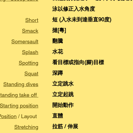
泳以修正入水角度
短 (入水未到達垂直90度)
Short
撻[粵]
Smack
翻騰
Somersault
水花
Splash
看目標或指向(腳)目標
Spotting
深蹲
Squat
立定跳水
Standing dives
立定起跳
tanding take off
開始動作
Starting position
直體
Position
/ Layout
拉筋 / 伸展
Stretching