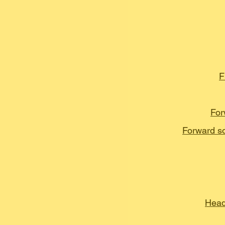
F
For
Forward so
Head