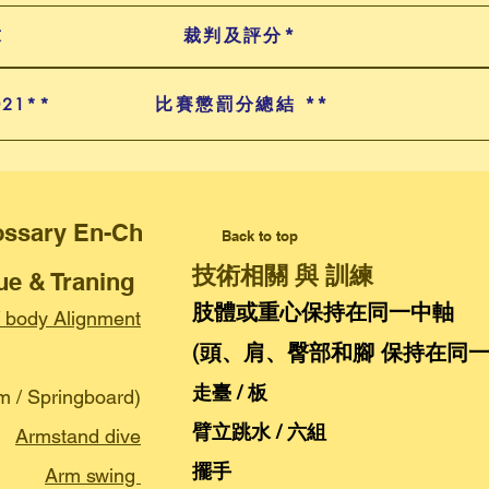
求
裁判及評分*
比賽懲罰分總結 **
021**
Glossary En-Ch
Back to top
技術相關 與 訓練
ue & Traning
肢體或重心保持在同一中軸
/ body Alignment
(頭、肩、臀部和腳 保持在同一
走臺 / 板
rm / Springboard)
臂立跳水 / 六組
Armstand dive
擺手
Arm swing