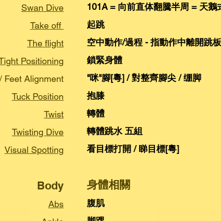
101A = 向前直体翻騰半周 = 天鵝式
Swan Dive
起跳
Take off
空中動作/過程 - 指動作中離開跳
The flight
鎖緊身體
Tight Positioning
"咪"腳[粵] / 對整齊腳尖 / 绷脚
/ Feet Alignment
抱膝
Tuck Position
轉體
Twist
轉體跳水 五組
Twisting Dive
看目標打開 / 睇目標[粵]
Visual Spotting
身體相關
Body
腹肌
Abs
脚踝