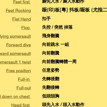
腳先入水 / 腳入水動作
Feet first
䟴(印)板[粵] 抖板/䟴板 (尤指二 
Feet Rocking
扣手
Flat Hand
失控 / 突然 掉落
Flop
飛身翻騰
lying somersault
向前跳水 一組
Forward dive
向前翻騰
ward somersault
向前翻騰轉體一周
mersault 1 twist
任意姿勢
Free position
先轉後翻
Full-in
先翻後轉
Full-out
低頭頷胸
 down on chest
頭先入水 / 頭入水動作
Head first