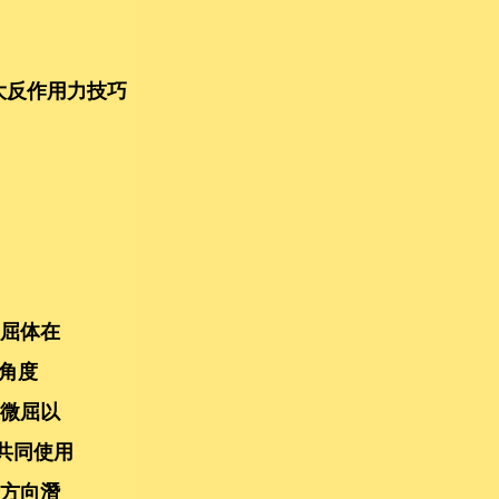
最大反作用力技巧
微屈体在
角度
蓋微屈以
 共同使用
身方向潛