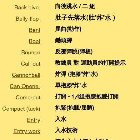
向後跳水 / 二 組
Back dive
肚子先落水(肚"炸"水 )
Belly-flop
屈曲(動作)
Bent
鋤頭腳
Boot
反覆彈跳(彈板)
Bounce
教練員 對 運動員的打開提示
Call-out
​炸彈 (抱膝"炸"水)
Cannonball
單抱膝"炸"水
Can Opener
打開 - 1,4組抱膝抱膝打開
Come-out
抱緊(抱膝/屈體)
Compact (tuck)
入水
Entry
入水技術
Entry work