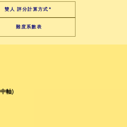
雙人 評分計算方式*
難度系數表
中軸)