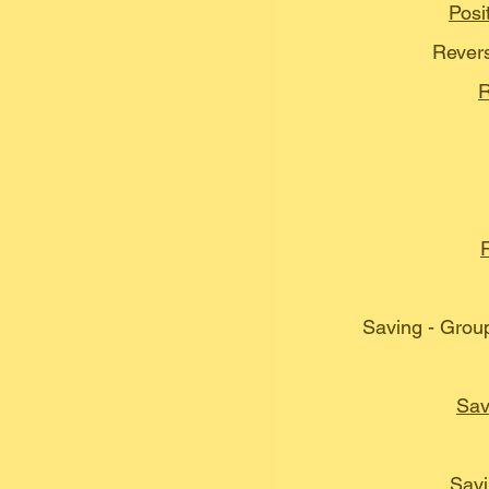
Posi
Rever
R
Saving - Group
Sav
Savi