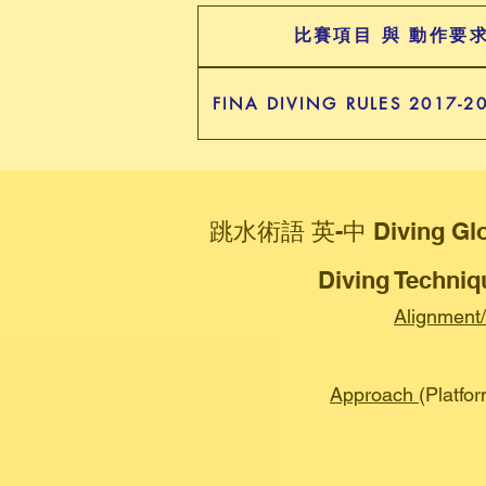
比賽項目 與 動作要
FINA DIVING RULES 2017-2
跳水術語 英-中 Diving 
Diving Techniq
Alignment
Approach
(Platfo