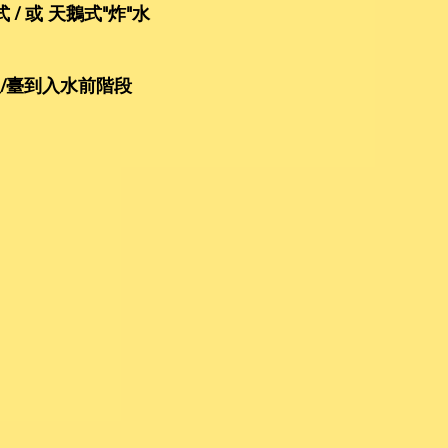
 / 或 天鵝式"炸"水
板/臺到入水前階段